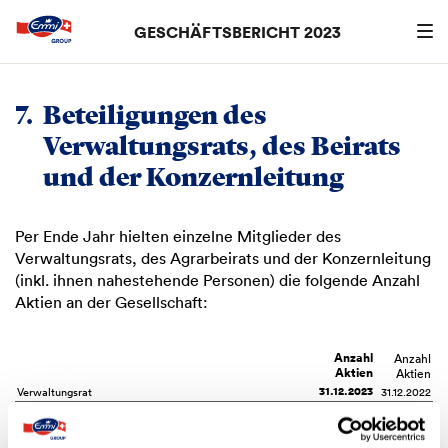
GESCHÄFTSBERICHT 2023
Suchen
searc
7.
Beteiligungen des
Verwaltungsrats, des Beirats
und der Konzernleitung
Per Ende Jahr hielten einzelne Mitglieder des
Verwaltungsrats, des Agrarbeirats und der Konzernleitung
(inkl. ihnen nahestehende Personen) die folgende Anzahl
Aktien an der Gesellschaft:
Anzahl
Anzahl
Aktien
Aktien
31.12.2023
Verwaltungsrat
31.12.2022
–
Urs Riedener, Präsident (seit 13.4.2023)
n/a
–
Thomas Grüter, Mitglied, Vizepräsident
–