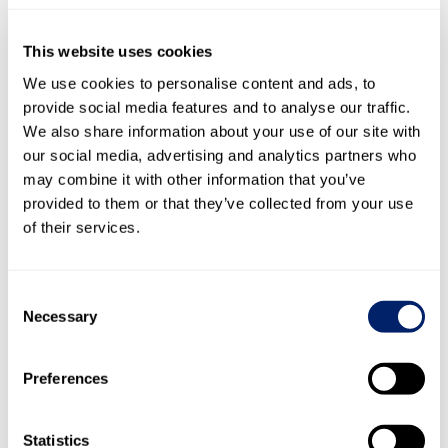
–
Monique Bourquin, Mitglied
–
–
Dominik Bürgy, Mitglied
–
This website uses cookies
n/a
Konrad Graber, Präsident (bis 13.4.2023)
960
We use cookies to personalise content and ads, to
–
Christina Johansson, Mitglied
–
provide social media features and to analyse our traffic.
–
Nadja Lang, Mitglied (seit 13.4.2023)
n/a
We also share information about your use of our site with
–
Hubert Muff, Mitglied
–
our social media, advertising and analytics partners who
Alexandra Post Quillet, Mitglied (bis
may combine it with other information that you’ve
n/a
13.4.2023)
–
provided to them or that they’ve collected from your use
–
Diana Strebel, Mitglied
–
of their services.
58
Werner Weiss, Mitglied
58
Consent
Agrarbeirat
–
Necessary
Pirmin Furrer
–
Selection
50
Stephan Hagenbuch
50
–
Peter Hegglin
–
Preferences
–
Sabrina Schlegel
–
–
René Schwager
–
Statistics