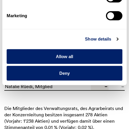
Konzernleitung
Ricarda Demarmels, Mitglied (bis
Marketing
–
31.12.2022), CEO (seit 1.1.2023)
–
150
Marc Heim, stellvertretender CEO
150
20
Robin Barraclough, Mitglied
20
Show details
–
Sacha D. Gerber, Mitglied
n/a
–
Kai Könecke, Mitglied
–
–
Jonas Leu, Mitglied
–
Allow all
n/a
Thomas Morf, Mitglied (bis 31.8.2023)
–
–
Raffael Payer, Mitglied (seit 1.10.2023)
n/a
Deny
n/a
Urs Riedener, CEO (bis 31.12.2022)
–
–
Natalie Rüedi, Mitglied
–
Die Mitglieder des Verwaltungsrats, des Agrarbeirats und
der Konzernleitung besitzen insgesamt
278 Aktien
(Vorjahr:
1’238 Aktien
) und verfügen damit über einen
Stimmenanteil von
0.01 %
(Vorjahr:
0.02 %
).