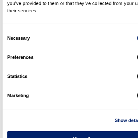
kontrollierenden Aktienmehrheit.
you’ve provided to them or that they’ve collected from your u
their services.
Consent
Necessary
Selection
Preferences
Statistics
Marketing
Show deta
ZURÜCK
WEITER