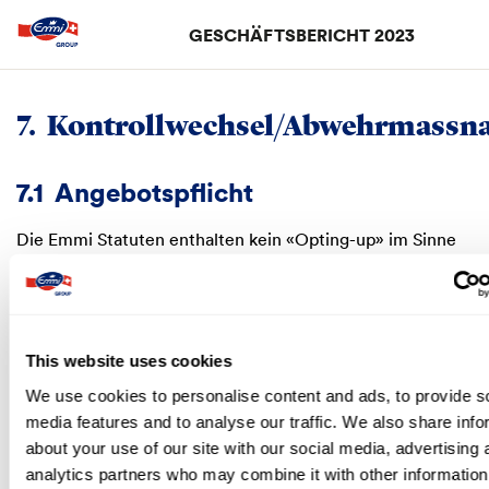
GESCHÄFTSBERICHT 2023
Suchen
searc
7.
Kontrollwechsel/Abwehrmass
7.1
Angebotspflicht
Die Emmi Statuten enthalten kein «Opting-up» im Sinne
von
Art. 135 Abs. 1 FinfraG
und kein «Opting-out» im Sinne
von
Art. 125 Abs. 4 FinfraG
bezüglich der gesetzlichen
Pflicht zur Unterbreitung eines Übernahmeangebots.
This website uses cookies
7.2
Kontrollwechselklauseln
We use cookies to personalise content and ads, to provide s
media features and to analyse our traffic. We also share info
Es bestehen weder für Verwaltungsratsmitglieder noch
für Konzernleitungs- oder weitere Managementmitglieder
about your use of our site with our social media, advertising 
vertragliche Vereinbarungen im Falle eines Wechsels der
analytics partners who may combine it with other information