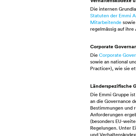
Verhaltenskodexe 
Die internen Grundl
Statuten der
Emmi 
Mitarbeitende
sowie
regelmässig auf ihre
Corporate Governan
Die
Corporate Gove
sowie an national un
Practice»), wie sie 
Länderspezifische 
Die
Emmi Gruppe
ist
an die Governance de
Bestimmungen und re
Anforderungen ergeb
(besonders EU-weite
Regelungen. Unter Ei
und Verhaltenskodexe