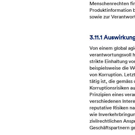
Menschenrechten fin
Produktinformation 
sowie zur Verantwort
3.11.1 Auswirkun
Von einem global a
verantwortungsvoll h
strikte Einhaltung v
beispielsweise die
von Korruption. Letzt
tätig ist, die gemäs
Korruptionsrisiken a
Prinzipien eines ver
verschiedenen Intere
reputative Risiken na
wie Inverkehrbringun
zivilrechtlichen An
Geschäftspartnern g