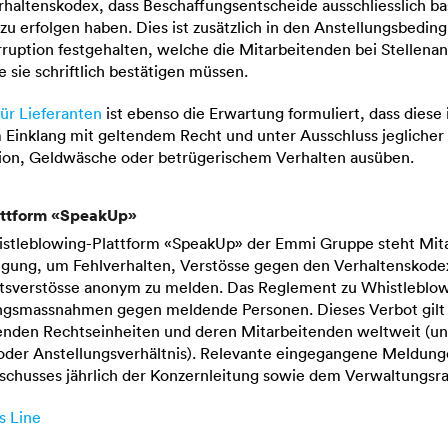
haltenskodex, dass Beschaffungsentscheide ausschliesslich ba
zu erfolgen haben. Dies ist zusätzlich in den Anstellungsbedin
ruption festgehalten, welche die Mitarbeitenden bei Stellenant
sie schriftlich bestätigen müssen.
ür Lieferanten
ist ebenso die Erwartung formuliert, dass diese 
m Einklang mit geltendem Recht und unter Ausschluss jegliche
ion, Geldwäsche oder betrügerischem Verhalten ausüben.
attform «SpeakUp»
stleblowing-Plattform «SpeakUp» der
Emmi Gruppe
steht Mit
fügung, um Fehlverhalten, Verstösse gegen den Verhaltenskode
sverstösse anonym zu melden. Das Reglement zu Whistleblowi
ngsmassnahmen gegen meldende Personen. Dieses Verbot gilt f
nden Rechtseinheiten und deren Mitarbeitenden weltweit (u
oder Anstellungsverhältnis). Relevante eingegangene Meldun
schusses jährlich der Konzernleitung sowie dem Verwaltungsrat
s Line