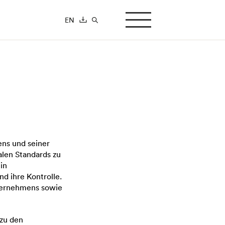
EN
search-button
ens und seiner
alen Standards zu
in
d ihre Kontrolle.
nternehmens sowie
 zu den