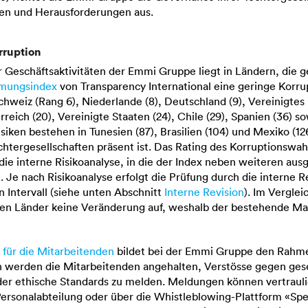
en und Herausforderungen aus.
rruption
 Geschäftsaktivitäten der
Emmi Gruppe
liegt in Ländern, die 
mungsindex
von Transparency International eine geringe Korru
chweiz (Rang 6), Niederlande (8), Deutschland (9), Vereinigtes 
reich (20), Vereinigte Staaten (24), Chile (29), Spanien (36) sow
iken bestehen in Tunesien (87), Brasilien (104) und Mexiko (12
chtergesellschaften präsent ist. Das Rating des Korruptionsw
 die interne Risikoanalyse, in die der Index neben weiteren au
. Je nach Risikoanalyse erfolgt die Prüfung durch die interne R
n Intervall (siehe unten Abschnitt
Interne Revision
). Im Verglei
lnen Länder keine Veränderung auf, weshalb der bestehende 
 für die Mitarbeitenden
bildet bei der
Emmi Gruppe
den Rahme
n werden die Mitarbeitenden angehalten, Verstösse gegen ges
oder ethische Standards zu melden. Meldungen können vertraul
Personalabteilung oder über die Whistleblowing-Plattform «Sp