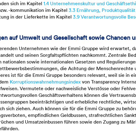
den sich im Kapitel
1.4 Unternehmenskultur und Geschäftseth
bzw. -kommunikation im Kapitel
3.3 Ernährung, Produktqualität
ung in der Lieferkette im Kapitel
3.9 Verantwortungsvolle Bes
gen auf Umwelt und Gesellschaft sowie Chancen u
gierenden Unternehmen wie der
Emmi Gruppe
wird erwartet, d
andelt und seinen Sorgfaltspflichten nachkommt. Zentrale Be
on nationalen sowie internationalen Gesetzen und Regulierung
 Wettbewerbsbestimmungen, die Achtung der Menschenrechte 
eres ist für die
Emmi Gruppe
besonders relevant, weil sie in e
s dem
Korruptionswahrnehmungsindex
von Transparency Interna
ufweisen. Vermutete oder nachweisliche Verstösse oder Fehlv
antwortungsvollen Geschäftsverhaltens können die Vertrauensb
ssengruppen beeinträchtigen und erhebliche rechtliche, wirtsc
ch sich ziehen. Auch können sie für die
Emmi Gruppe
zu behör
gsverboten, empfindlichen Geldbussen, strafrechtlichen Sank
sprüchen und Umsatzeinbussen führen sowie den Zugang zu Mär
efährden.