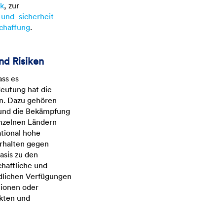
ik
, zur
 und -sicherheit
chaffung
.
nd Risiken
ass es
deutung hat die
en. Dazu gehören
und die Bekämpfung
inzelnen Ländern
tional hohe
erhalten gegen
asis zu den
haftliche und
dlichen Verfügungen
tionen oder
kten und