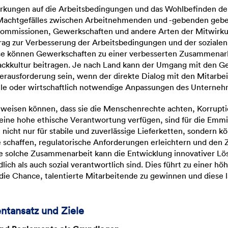
rkungen auf die Arbeitsbedingungen und das Wohlbefinden de
 Machtgefälles zwischen Arbeitnehmenden und -gebenden geben 
Kommissionen, Gewerkschaften und andere Arten der Mitwirku
rag zur Verbesserung der Arbeitsbedingungen und der sozialen
eise können Gewerkschaften zu einer verbesserten Zusammenarb
ackkultur beitragen. Je nach Land kann der Umgang mit den Ge
erausforderung sein, wenn der direkte Dialog mit den Mitarbei
lle oder wirtschaftlich notwendige Anpassungen des Unterneh
hweisen können, dass sie die Menschenrechte achten, Korrupt
ine hohe ethische Verantwortung verfügen, sind für die
Emmi
n nicht nur für stabile und zuverlässige Lieferketten, sondern k
 schaffen, regulatorische Anforderungen erleichtern und den
e solche Zusammenarbeit kann die Entwicklung innovativer Lö
ich als auch sozial verantwortlich sind. Dies führt zu einer hö
die Chance, talentierte Mitarbeitende zu gewinnen und diese la
ntansatz und Ziele