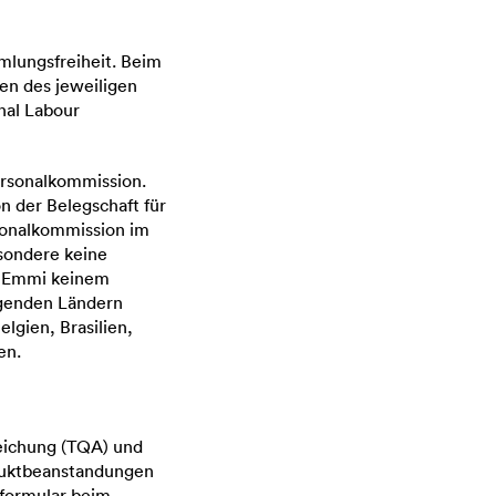
lungsfreiheit. Beim
en des jeweiligen
nal Labour
ersonalkommission.
n der Belegschaft für
rsonalkommission im
sondere keine
t Emmi keinem
lgenden Ländern
elgien, Brasilien,
en.
eichung (TQA) und
oduktbeanstandungen
tformular beim