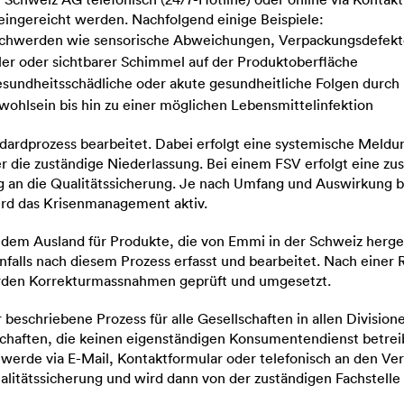
eingereicht werden. Nachfolgend einige Beispiele:
schwerden wie sensorische Abweichungen, Verpackungsdefekt
ler oder sichtbarer Schimmel auf der Produktoberfläche
gesundheitsschädliche oder akute gesundheitliche Folgen durc
ohlsein bis hin zu einer möglichen Lebensmittelinfektion
ardprozess bearbeitet. Dabei erfolgt eine systemische Meldun
 die zuständige Niederlassung. Bei einem FSV erfolgt eine zus
g an die Qualitätssicherung. Je nach Umfang und Auswirkung 
rd das Krisenmanagement aktiv.
em Ausland für Produkte, die von Emmi in der Schweiz herges
alls nach diesem Prozess erfasst und bearbeitet. Nach einer
rden Korrekturmassnahmen geprüft und umgesetzt.
r beschriebene Prozess für alle Gesellschaften in allen Divisio
schaften, die keinen eigenständigen Konsumentendienst betreib
erde via E-Mail, Kontaktformular oder telefonisch an den Ve
ualitätssicherung und wird dann von der zuständigen Fachstelle 