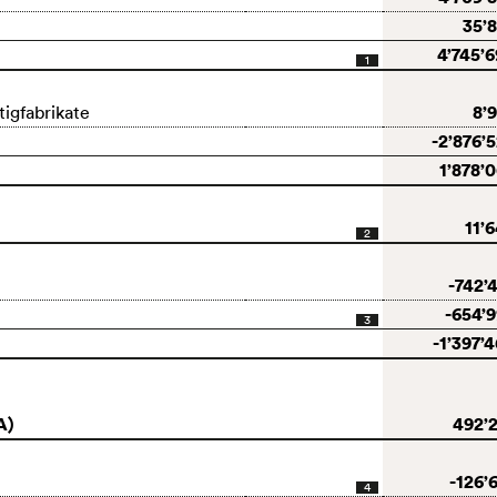
35’
4’745’
1
8’
igfabrikate
-2’876’
1’878’
11’
2
-742’
-654’
3
-1’397’
A)
492’
-126’
4