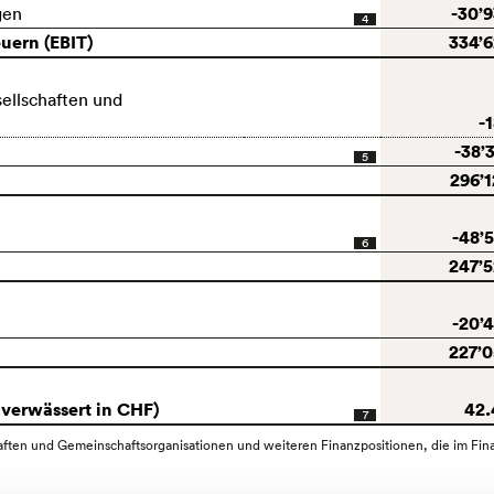
-30’
gen
4
uern (EBIT)
334’
sellschaften und
-
-38’
5
296’
-48’
6
247’
-20’
227’
verwässert in CHF)
42.
7
schaften und Gemeinschaftsorganisationen und weiteren Finanzpositionen, die im F