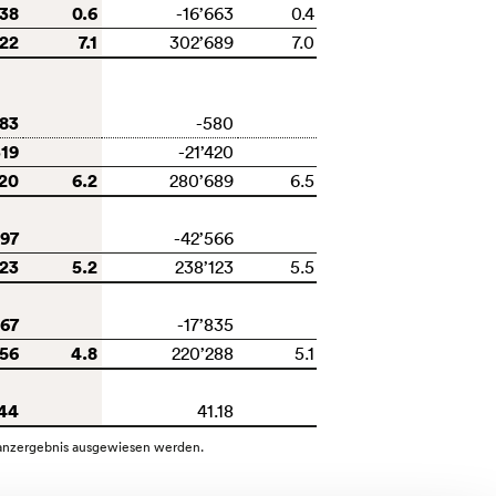
938
0.6
-16’663
0.4
622
7.1
302’689
7.0
183
-580
319
-21’420
120
6.2
280’689
6.5
597
-42’566
523
5.2
238’123
5.5
467
-17’835
056
4.8
220’288
5.1
44
41.18
inanzergebnis ausgewiesen werden.