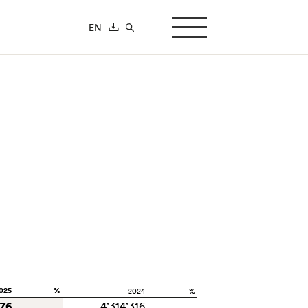
EN
search-button
025
%
2024
%
876
4’314’316