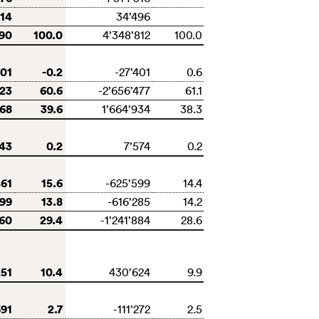
814
34’496
690
100.0
4’348’812
100.0
901
-0.2
-27’401
0.6
523
60.6
-2’656’477
61.1
068
39.6
1’664’934
38.3
643
0.2
7’574
0.2
461
15.6
-625’599
14.4
999
13.8
-616’285
14.2
460
29.4
-1’241’884
28.6
251
10.4
430’624
9.9
691
2.7
-111’272
2.5