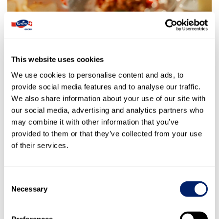
Unsere Vision
This website uses cookies
Wir möchten die besten Erlebnisse mit Milchprodukten zu
We use cookies to personalise content and ads, to
Emmi Momenten machen – dafür setzen wir uns mit
provide social media features and to analyse our traffic.
ganzem Herzen und all unserer Kompetenz ein. Dies
bringt unsere Vision zum Ausdruck: «Die besten
We also share information about your use of our site with
Milchmomente sind Emmi Momente».
our social media, advertising and analytics partners who
may combine it with other information that you’ve
provided to them or that they’ve collected from your use
Unsere Werte
of their services.
Unser starkes Wertegerüst bildet unser Fundament für
eine einzigartige Unternehmenskultur, die uns verbindet.
Unsere internationale Vielfalt eint eine gemeinsame
Consent
Kultur und starke Identifikation mit unseren
Necessary
Selection
Qualitätsprodukten, um einen Beitrag für eine nachhaltige
Weiterentwicklung der Emmi Gruppe zu leisten.
Preferences