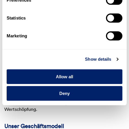
Bewährte Strategie
Statistics
Der nachhaltige wirtschaftliche Erfolg von Emmi beruht
auf einer fokussierten und bewährten Strategie. In der
Schweiz verankert und weltweit erfolgreich aufgestellt
Marketing
entwickeln wir unser Geschäft kontinuierlich weiter. Mit
innovativen Markenkonzepten, die die Bedürfnisse
unserer Konsumentinnen und Konsumenten in den
Mittelpunkt stellen, führenden Marktpositionen und
Show details
einem diversifizierten Portfolio schaffen wir Mehrwert für
unsere Anspruchsgruppen. Wir sind stolz darauf, täglich
Allow all
Millionen von Menschen die besten Genussmomente mit
unseren Produkten zu bereiten. Unser solides
Geschäftsmodell basiert auf einem dezentralen Ansatz mit
Deny
Fokus auf Nähe zum Markt und zu Konsumentinnen und
Konsumenten durch lokale Expertise für lokale
Wertschöpfung.
Unser Geschäftsmodell