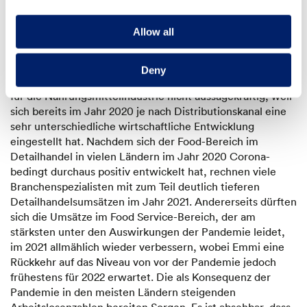
Nationale und internationale Konjunkturprognosen
erwarten – nach dem starken Einbruch der
Allow all
wirtschaftlichen Leistung im 2020 – für das laufende Jahr
ein deutliches Wachstum. Ob, wann und in welchem
Umfang dies tatsächlich eintreffen wird, ist nach wie vor
Deny
äusserst unsicher. Zudem sind solch generelle Prognosen
für die Nahrungs­mittel­industrie nicht aussagekräftig, weil
sich bereits im Jahr 2020 je nach Distributionskanal eine
sehr unterschiedliche wirtschaftliche Entwicklung
eingestellt hat. Nachdem sich der Food-Bereich im
Detailhandel in vielen Ländern im Jahr 2020 Corona-
bedingt durchaus positiv entwickelt hat, rechnen viele
Branchenspezialisten mit zum Teil deutlich tieferen
Detailhandelsumsätzen im Jahr 2021. Andererseits dürften
sich die Umsätze im Food Service-Bereich, der am
stärksten unter den Auswirkungen der Pandemie leidet,
im 2021 allmählich wieder verbessern, wobei Emmi eine
Rückkehr auf das Niveau von vor der Pandemie jedoch
frühestens für 2022 erwartet. Die als Konsequenz der
Pandemie in den meisten Ländern steigenden