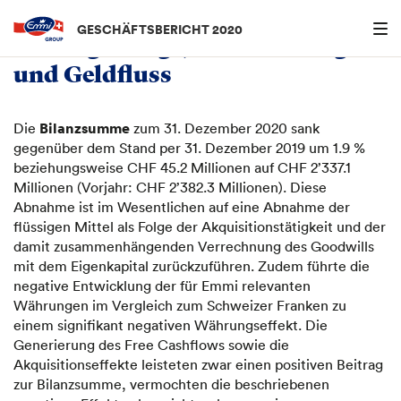
Menu an
GESCHÄFTSBERICHT 2020
Vermögenslage, Finanzierung
und Geldfluss
Bilanzsumme
Die
zum 31. Dezember 2020 sank
gegenüber dem Stand per 31. Dezember 2019 um 1.9 %
beziehungsweise CHF 45.2 Millionen auf CHF 2’337.1
Millionen (Vorjahr: CHF 2’382.3 Millionen). Diese
Abnahme ist im Wesentlichen auf eine Abnahme der
flüssigen Mittel als Folge der Akquisitionstätigkeit und der
damit zusammenhängenden Verrechnung des Goodwills
mit dem Eigenkapital zurückzuführen. Zudem führte die
negative Entwicklung der für Emmi relevanten
Währungen im Vergleich zum Schweizer Franken zu
einem signifikant negativen Währungseffekt. Die
Generierung des Free Cashflows sowie die
Akquisitionseffekte leisteten zwar einen positiven Beitrag
zur Bilanzsumme, vermochten die beschriebenen