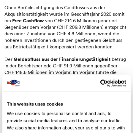
Ohne Berücksichtigung des Geldflusses aus der
Akquisitionstätigkeit wurde im Geschäftsjahr 2020 somit
Free Cashflow
ein
von CHF 214.6 Millionen generiert.
Gegenüber dem Vorjahr (CHF 209.8 Millionen) entspricht
dies einer Zunahme von CHF 4.8 Millionen, womit die
höheren Investitionen durch den gestiegenen Geldfluss
aus Betriebstätigkeit kompensiert werden konnten.
Geldabfluss aus der Finanzierungstätigkeit
Der
betrug
in der Berichtsperiode CHF 91.9 Millionen gegenüber
CHF 148.6 Millionen im Vorjahr. Im Vorjahr führte die
Rückzahlung einer CHF 100 Millionen-Anleihensobligation
zum entsprechend höheren Geldabfluss. Im Berichtsjahr
hingegen resultierten aus der Rückzahlung von
Finanzverbindlichkeiten sowie der höheren Dividende an
This website uses cookies
die Aktionäre der Emmi AG zusätzliche Geldabflüsse im
Vergleich zum Vorjahr.
We use cookies to personalise content and ads, to
provide social media features and to analyse our traffic.
Als Konsequenz dieser Geldflüsse sank der Bestand an
We also share information about your use of our site with
Flüssigen Mitteln
im Geschäftsjahr 2020 von CHF 378.1