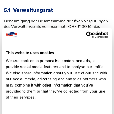
5.1
Verwaltungsrat
Genehmigung der Gesamtsumme der fixen Vergütungen
des Verwaltungsrats von maximal TCHF 1’100 für das
Geschäftsjahr 2021.
Ausbezahlte Vergütung
This website uses cookies
Antrag an GV 2021
2020
Antrag an GV 2020
für GJ 2021
(vgl. Kapitel 6)
für GJ 2020
We use cookies to personalise content and ads, to
1’100
1’030
provide social media features and to analyse our traffic.
(Rahmenbetrag)
(Rahmenbetrag)
We also share information about your use of our site with
our social media, advertising and analytics partners who
may combine it with other information that you’ve
5.2
Agrarbeirat
provided to them or that they’ve collected from your use
of their services.
Genehmigung der Gesamtsumme der fixen Vergütungen
des Agrarbeirats von maximal TCHF 40 für das
Geschäftsjahr 2021.