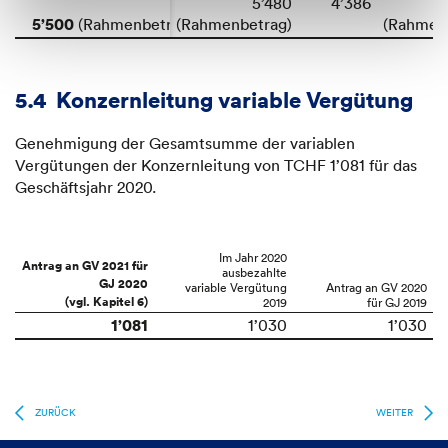
5’480
5’500
(Rahmenbetrag)
(Rahmenbetrag)
(Rahmen
5.4
Konzernleitung variable Vergütung
Genehmigung der Gesamtsumme der variablen
Vergütungen der Konzernleitung von TCHF 1’081 für das
Geschäftsjahr 2020.
Im Jahr 2020
Antrag an GV 2021 für
ausbezahlte
GJ 2020
variable Vergütung
Antrag an GV 2020
(vgl. Kapitel 6)
2019
für GJ 2019
1’081
1’030
1’030
ZURÜCK
WEITER