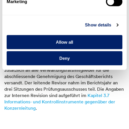
Die Aufsicht und Kontrolle hinsichtlich der Beurteilung der
Marketing
Revisionsstelle wird vom Gesamtverwaltungsrat wahr­
genommen. Der Prüfungsausschuss des Verwaltungsrats
beurteilt die Leistung, Rechnungsstellung und
Show details
Unabhängig­keit der externen Revision und gibt dem
Verwaltungsrat entsprechende Empfehlungen ab. Er prüft
dazu jährlich den Revisionsumfang, die Revisionspläne und
Allow all
die relevanten Abläufe und bespricht jeweils die
Revisionsergebnisse mit dem leitenden Revisor. Angaben
zu dessen Amtsdauer sind im Kapitel 8.1 aufgeführt. Der
Deny
Bericht zur Schlussrevision des Jahresabschlusses wird
zusätzlich an alle Verwaltungsrats­mitglieder für die
abschliessende Genehmigung des Geschäfts­berichts
versandt. Der leitende Revisor nahm im Berichtsjahr an
drei Sitzungen des Prüfungsausschusses teil. Die Angaben
zur Internen Revision sind aufgeführt im
Kapitel 3.7
Informations- und Kontrollinstrumente gegenüber der
Konzernleitung
.