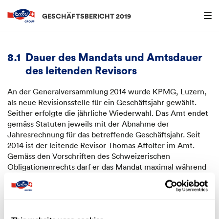
Menu an
GESCHÄFTSBERICHT 2019
8.
Revisionsstelle
8.1
Dauer des Mandats und Amtsdauer
des leitenden Revisors
An der Generalversammlung 2014 wurde KPMG, Luzern,
als neue Revisionsstelle für ein Geschäftsjahr gewählt.
Seither erfolgte die jährliche Wiederwahl. Das Amt endet
gemäss Statuten jeweils mit der Abnahme der
Jahresrechnung für das betreffende Geschäftsjahr. Seit
2014 ist der leitende Revisor Thomas Affolter im Amt.
Gemäss den Vorschriften des Schweizerischen
Obligationenrechts darf er das Mandat maximal während
sieben Jahren ausführen. Thomas Affolter wird somit
längstens bis Ende des Geschäftsjahres 2020 für die
Revision der Emmi Gruppe verantwortlich sein.