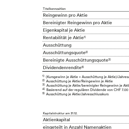
Titelkennzahlen
Reingewinn pro Aktie
Bereinigter Reingewinn pro Aktie
Eigenkapital je Aktie
Rentabilität je Aktie
1)
Ausschüttung
Ausschüttungsquote
2)
Bereinigte Ausschüttungsquote
3)
Dividendenrendite
5)
1)
(Kursgewinn je Aktie + Ausschüttung je Aktie)/Jahres
2)
Ausschüttung je Aktie/Reingewinn je Aktie
3)
Ausschüttung je Aktie/bereinigter Reingewinn je Akt
4)
Basierend auf der regulären Dividende von CHF 7.00
5)
Ausschüttung je Aktie/Jahresschlusskurs
Kapitalstruktur am 31.12.
Aktienkapital
eingeteilt in Anzahl Namenaktien