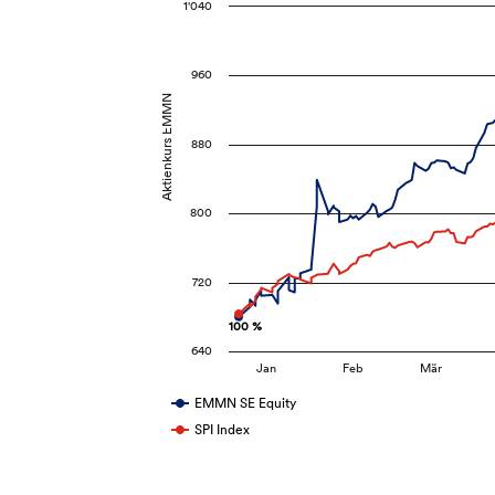
1'040
960
Aktienkurs EMMN
880
800
720
100 %
100 %
640
Jan
Feb
Mär
EMMN SE Equity
SPI Index