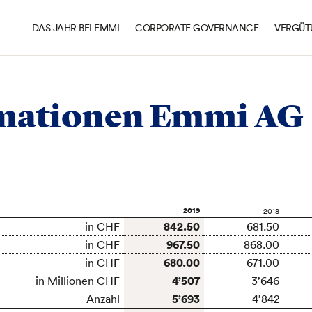
DAS JAHR BEI EMMI
CORPORATE GOVERNANCE
VERGÜT
nformation Emmi AG
mationen Emmi AG
2019
2018
842.50
in CHF
681.50
967.50
in CHF
868.00
680.00
in CHF
671.00
4’507
in Millionen CHF
3’646
5’693
Anzahl
4’842