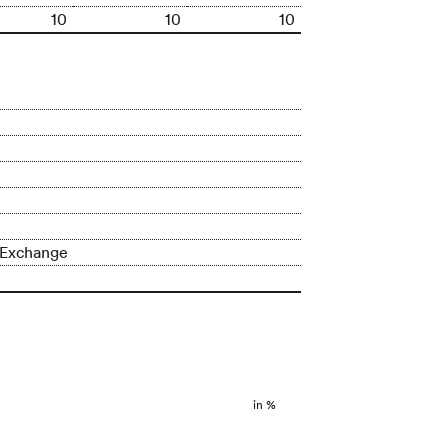
10
10
10
 Exchange
in %