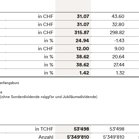
31.07
in CHF
43.60
31.07
in CHF
32.80
315.87
in CHF
298.82
24.94
in %
-1.43
12.00
in CHF
9.00
38.62
in %
20.64
38.62
in %
27.44
1.42
in %
1.32
anfangskurs
ie
 (ohne Sonderdividende «siggi’s» und Jubiläumsdividende)
53’498
in TCHF
53’498
5’349’810
Anzahl
5’349’810