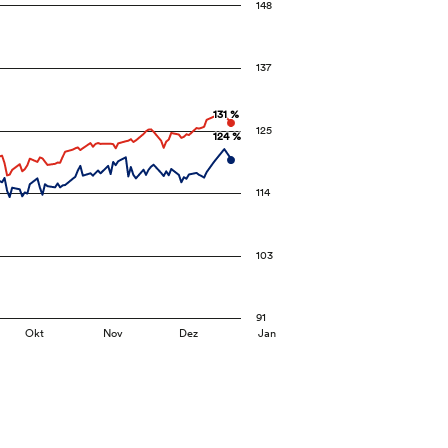
148
137
131 %
131 %
125
124 %
124 %
114
103
91
Okt
Nov
Dez
Jan