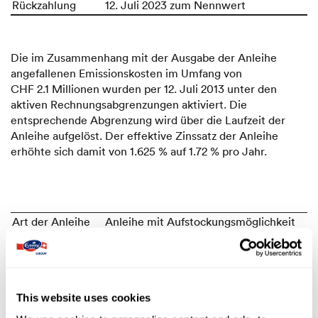
Rückzahlung
12. Juli 2023 zum Nennwert
Die im Zusammenhang mit der Ausgabe der Anleihe
angefallenen Emissionskosten im Umfang von
CHF 2.1 Millionen wurden per 12. Juli 2013 unter den
aktiven Rechnungs­abgrenzungen aktiviert. Die
entsprechende Abgrenzung wird über die Laufzeit der
Anleihe aufgelöst. Der effektive Zinssatz der Anleihe
erhöhte sich damit von 1.625 % auf 1.72 % pro Jahr.
Art der Anleihe
Anleihe mit Aufstockungsmöglichkeit
Nominalbetrag
CHF 100 Millionen
Valorennummer
36869775 / ISIN CH0368697758
Zinssatz
0.5 %
Laufzeit
21. Juni 2017 bis 21. Juni 2029
This website uses cookies
Rückzahlung
21. Juni 2029 zum Nennwert