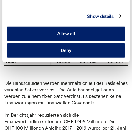
1
Bankschulden
44’614
130’722
1’912
Show details
Leasingverbindlichkeiten
796
751
–
Allow all
Darlehen von Dritten
1’540
2’990
109
Deny
30
Anleihensobligationen
–
200’000
100’000
Total
4
46’950
334’463
102’021
Die Bankschulden werden mehrheitlich auf der Basis eines
variablen Satzes verzinst. Die Anleihensobligationen
werden zu einem fixen Satz verzinst. Es bestehen keine
Finanzierungen mit finanziellen Covenants.
Im Berichtsjahr reduzierten sich die
Finanzverbindlichkeiten um CHF 124.6 Millionen. Die
CHF 100 Millionen Anleihe 2017 – 2019 wurde per 21. Juni