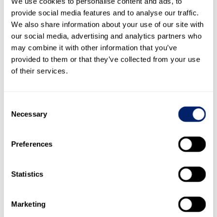
We use cookies to personalise content and ads, to
provide social media features and to analyse our traffic.
We also share information about your use of our site with
Die im Zusammenhang mit der Ausgabe der Anleihe
our social media, advertising and analytics partners who
angefallenen Emissionskosten im Umfang von
may combine it with other information that you’ve
CHF 0.4 Millionen wurden per 21. Juni 2017 unter den
provided to them or that they’ve collected from your use
aktiven Rechnungs­abgrenzungen aktiviert. Die
of their services.
entsprechende Abgrenzung wird über die Laufzeit der
Anleihe aufgelöst. Der Ausgabepreis von 100.4 % führte zu
einer Agio-Einnahme von CHF 0.4 Millionen. Der effektive
Consent
Zinssatz der Anleihe erhöht sich damit von 0.50 % auf
Necessary
Selection
0.51 % pro Jahr.
Preferences
19.2
Fälligkeitsstruktur der
Finanzverbindlichkeiten
Statistics
Restlaufzeiten
Restlaufzeiten
Marketing
Restlaufzeit
ab 1 Jahr bis
länger als
2019
bis 1 Jahr
5 Jahre
5 Jahre