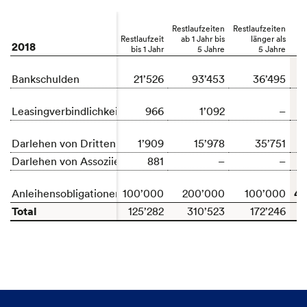
Restlaufzeiten
Restlaufzeiten
Restlaufzeit
ab 1 Jahr bis
länger als
2018
bis 1 Jahr
5 Jahre
5 Jahre
1
Bankschulden
21’526
93’453
36’495
Leasingverbindlichkeiten
966
1’092
–
Darlehen von Dritten
1’909
15’978
35’751
Darlehen von Assoziierten
881
–
–
40
Anleihensobligationen
100’000
200’000
100’000
Total
6
125’282
310’523
172’246