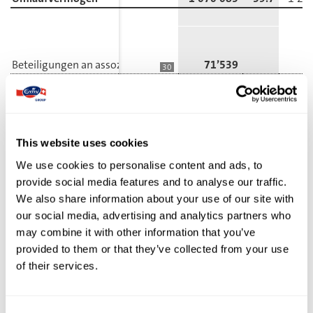
Beteiligungen an assoziierten Gesellschaften und Gemeinscha
71’539
2
30
Darlehen und sonstige Forderungen
59’018
5
12
Wertschriften
2’222
Aktiven aus Arbeitgeberbeitragsreserven
2’048
20
This website uses cookies
Aktive latente Ertragssteuern
10’908
6
We use cookies to personalise content and ads, to
Total Finanzanlagen
145’735
10
provide social media features and to analyse our traffic.
Aktive Rechnungsabgrenzungen
5’869
11
We also share information about your use of our site with
Sachanlagen
930’439
92
13
our social media, advertising and analytics partners who
Immaterielle Anlagen
544’931
34
14
may combine it with other information that you’ve
Anlagevermögen
1’626’974
60.3
1’37
provided to them or that they’ve collected from your use
Total Aktiven
2’697’059
100.0
2’60
of their services.