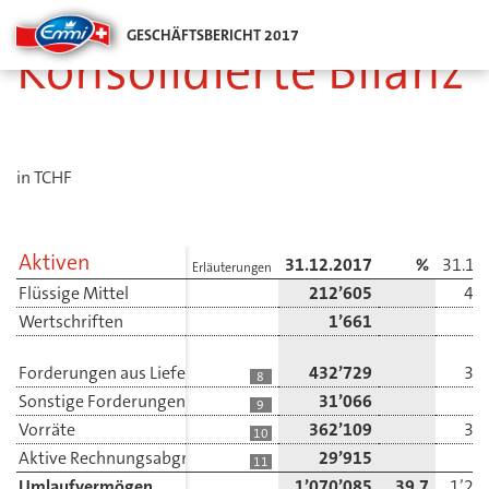
GESCHÄFTSBERICHT 2017
Konsolidierte Bilanz
in TCHF
Aktiven
31.12.2017
%
31.12
Erläuterungen
Flüssige Mittel
212’605
40
Wertschriften
1’661
Forderungen aus Lieferungen und Leistungen
432’729
38
8
Sonstige Forderungen
31’066
3
9
Vorräte
362’109
34
10
Aktive Rechnungsabgrenzungen
29’915
5
11
Umlaufvermögen
1’070’085
39.7
1’23