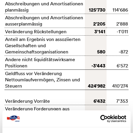
Abschreibungen und Amortisationen
125’730
planmässig
114’686
Abschreibungen und Amortisationen
2’205
ausserplanmässig
2’888
3’141
Veränderung Rückstellungen
-1’011
Anteil am Ergebnis von assoziierten
Gesellschaften und
580
Gemeinschaftsorganisationen
-872
Andere nicht liquiditätswirksame
-3’443
Positionen
6’572
Geldfluss vor Veränderung
Nettoumlaufvermögen, Zinsen und
424’982
Steuern
410’274
6’432
Veränderung Vorräte
7’353
Veränderung Forderungen aus
-24’049
Lieferungen und Leistungen
32’255
Veränderung sonstige Forderungen
1’503
und aktive Abgrenzungen
-12’900