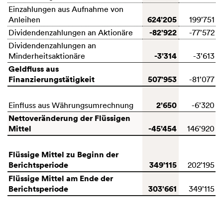
Einzahlungen aus Aufnahme von
624’205
Anleihen
199’751
-82’922
Dividendenzahlungen an Aktionäre
-77’572
Dividendenzahlungen an
-3’314
Minderheitsaktionäre
-3’613
Geldfluss aus
Finanzierungstätigkeit
507’953
-81’077
2’650
Einfluss aus Währungsumrechnung
-6’320
Nettoveränderung der Flüssigen
Mittel
-45’454
146’920
Flüssige Mittel zu Beginn der
Berichtsperiode
349’115
202’195
Flüssige Mittel am Ende der
Berichtsperiode
303’661
349’115