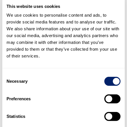
Veränderung Verbindlichkeiten aus
This website uses cookies
40’039
Lieferungen und Leistungen
-36’629
We use cookies to personalise content and ads, to
Veränderung sonstige
provide social media features and to analyse our traffic.
Verbindlichkeiten und passive
13’755
Abgrenzungen
31’851
We also share information about your use of our site with
-20’617
our social media, advertising and analytics partners who
Bezahlte Zinsen
-19’114
may combine it with other information that you’ve
-35’168
Bezahlte Steuern
-42’945
provided to them or that they’ve collected from your use
Geldfluss aus Betriebstätigkeit
406’877
370’145
of their services.
-114’393
Investitionen in Sachanlagen
-147’525
Vermögenswertbezogene
Consent
1’573
Zuwendungen der öffentlichen Hand
450
Necessary
Selection
1’505
Devestitionen von Sachanlagen
1’689
–
Investitionen in Wertschriften
-4’104
Preferences
–
Verkauf von Wertschriften
1’166
Investitionen in immaterielle
-9’488
Anlagen
-2’390
Statistics
Kapitalerhöhung von assoziierten