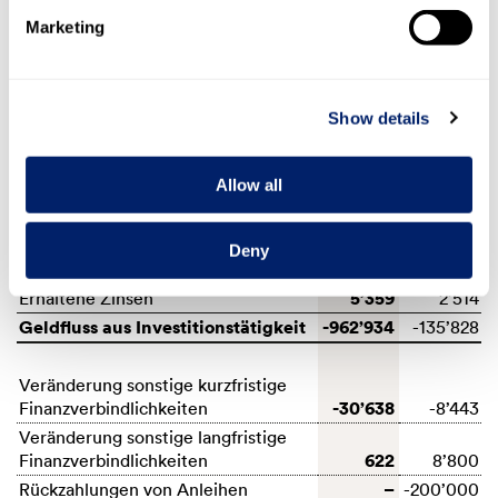
Gesellschaften und
-595
Gemeinschaftsorganisationen
–
Marketing
Verkauf von assoziierten
–
Gesellschaften
27’147
Erwerb von vollkonsolidierten
Show details
-841’944
Beteiligungen/Betrieben
-1’892
-2’933
Erwerb von Minderheitsanteilen
-2’855
Allow all
Verkauf von vollkonsolidierten
–
Beteiligungen/Betrieben
-11’607
-2’422
Veränderung Aktivdarlehen
1’154
Deny
404
Erhaltene Dividenden
425
5’359
Erhaltene Zinsen
2’514
Geldfluss aus Investitionstätigkeit
-962’934
-135’828
Veränderung sonstige kurzfristige
-30’638
Finanzverbindlichkeiten
-8’443
Veränderung sonstige langfristige
622
Finanzverbindlichkeiten
8’800
–
Rückzahlungen von Anleihen
-200’000