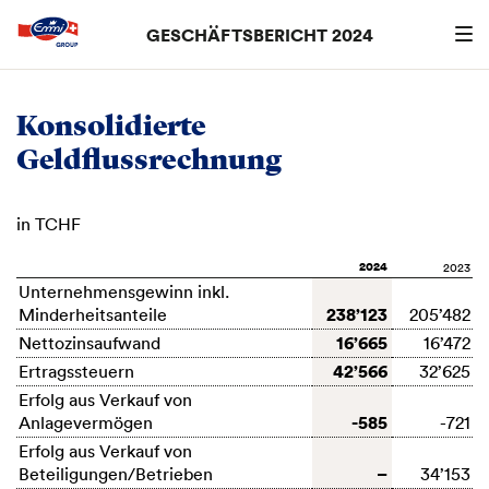
GESCHÄFTSBERICHT 2024
Suchen
searc
Konsolidierte
Geldflussrechnung
in TCHF
2024
2023
Unternehmensgewinn inkl.
238’123
Minderheitsanteile
205’482
16’665
Nettozinsaufwand
16’472
42’566
Ertragssteuern
32’625
Erfolg aus Verkauf von
-585
Anlagevermögen
-721
Erfolg aus Verkauf von
–
Beteiligungen/Betrieben
34’153