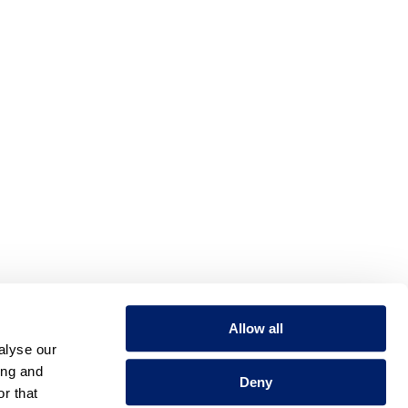
Allow all
alyse our
ing and
Deny
WEITER
r that
Erfolgsrechnung