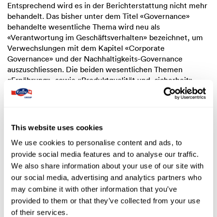
Entsprechend wird es in der Berichterstattung nicht mehr
behandelt. Das bisher unter dem Titel «Governance»
behandelte wesentliche Thema wird neu als
«Verantwortung im Geschäftsverhalten» bezeichnet, um
Verwechslungen mit dem Kapitel «Corporate
Governance» und der Nachhaltigkeits-Governance
auszuschliessen. Die beiden wesentlichen Themen
«Ernährung», sowie «Produktqualität und -sicherheit»
wurden aufgrund ihrer inhaltlichen Nähe (u. a.
Produktbezogenheit und Konsumenten und
Konsumentinnen als Hauptzielgruppe) zu einem Thema
zusammengefasst.
This website uses cookies
We use cookies to personalise content and ads, to
2.1 Liste der wesentlichen Themen
provide social media features and to analyse our traffic.
We also share information about your use of our site with
Die doppelte Wesentlichkeitsmatrix der Emmi Gruppe
our social media, advertising and analytics partners who
may combine it with other information that you’ve
provided to them or that they’ve collected from your use
of their services.