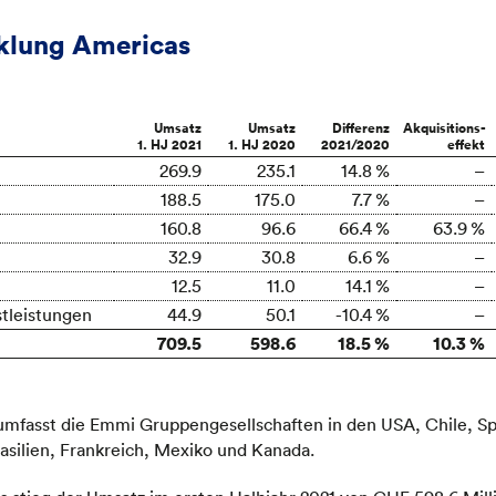
klung Americas
Umsatz
Umsatz
Differenz
Akquisitions-
1. HJ 2021
1. HJ 2020
2021/2020
effekt
269.9
235.1
14.8 %
–
188.5
175.0
7.7 %
–
160.8
96.6
66.4 %
63.9 %
32.9
30.8
6.6 %
–
12.5
11.0
14.1 %
–
tleistungen
44.9
50.1
-10.4 %
–
709.5
598.6
18.5 %
10.3 %
umfasst die Emmi Gruppengesellschaften in den USA, Chile, S
rasilien, Frankreich, Mexiko und Kanada.