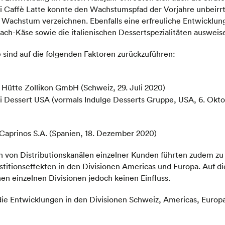
Caffè Latte konnte den Wachstumspfad der Vorjahre unbeirrt f
 Wachstum verzeichnen. Ebenfalls eine erfreuliche Entwicklung
ch-Käse sowie die italienischen Dessertspezialitäten ausweis
e sind auf die folgenden Faktoren zurückzuführen:
 Hütte Zollikon GmbH (Schweiz, 29. Juli 2020)
i Dessert USA (vormals Indulge Desserts Gruppe, USA, 6. Okt
Caprinos S.A. (Spanien, 18. Dezember 2020)
 von Distributionskanälen einzelner Kunden führten zudem zu 
itionseffekten in den Divisionen Americas und Europa. Auf di
n einzelnen Divisionen jedoch keinen Einfluss.
ie Entwicklungen in den Divisionen Schweiz, Americas, Europa