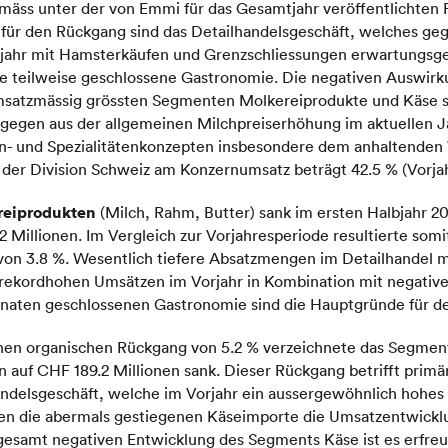
äss unter der von Emmi für das Gesamtjahr veröffentlichten P
 für den Rückgang sind das Detailhandelsgeschäft, welches g
rjahr mit Hamsterkäufen und Grenzschliessungen erwartungsg
ie teilweise geschlossene Gastronomie. Die negativen Auswirk
msatzmässig grössten Segmenten Molkereiprodukte und Käse si
ingegen aus der allgemeinen Milchpreiserhöhung im aktuellen J
n- und Spezialitätenkonzepten insbesondere dem anhaltend
l der Division Schweiz am Konzernumsatz beträgt 42.5 % (Vorjah
reiprodukten
(Milch, Rahm, Butter) sank im ersten Halbjahr 2
 Millionen. Im Vergleich zur Vorjahresperiode resultierte somit
von 3.8 %. Wesentlich tiefere Absatzmengen im Detailhandel 
 rekordhohen Umsätzen im Vorjahr in Kombination mit negative
ten geschlossenen Gastronomie sind die Hauptgründe für de
ichen organischen Rückgang von 5.2 % verzeichnete das Segme
 auf CHF 189.2 Millionen sank. Dieser Rückgang betrifft primär
andelsgeschäft, welche im Vorjahr ein aussergewöhnlich hohe
n die abermals gestiegenen Käseimporte die Umsatzentwickl
gesamt negativen Entwicklung des Segments Käse ist es erfreu