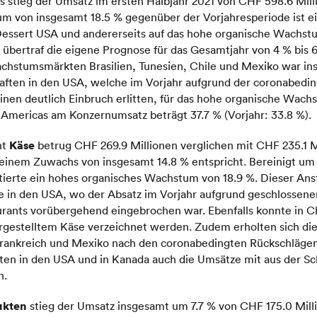
as stieg der Umsatz im ersten Halbjahr 2021 von CHF 598.6 Mil
m von insgesamt 18.5 % gegenüber der Vorjahresperiode ist ein
Dessert USA und andererseits auf das hohe organische Wachst
 übertraf die eigene Prognose für das Gesamtjahr von 4 % bis 
achstumsmärkten Brasilien, Tunesien, Chile und Mexiko war in
haften in den USA, welche im Vorjahr aufgrund der coronabed
inen deutlich Einbruch erlitten, für das hohe organische Wach
n Americas am Konzernumsatz beträgt 37.7 % (Vorjahr: 33.8 %).
Käse
nt
betrug CHF 269.9 Millionen verglichen mit CHF 235.1 Mi
einem Zuwachs von insgesamt 14.8 % entspricht. Bereinigt um
ierte ein hohes organisches Wachstum von 18.9 %. Dieser Anst
se in den USA, wo der Absatz im Vorjahr aufgrund geschlossene
ants vorübergehend eingebrochen war. Ebenfalls konnte in Chi
rgestelltem Käse verzeichnet werden. Zudem erholten sich di
Frankreich und Mexiko nach den coronabedingten Rückschlägen
ten in den USA und in Kanada auch die Umsätze mit aus der S
n.
ukten
stieg der Umsatz insgesamt um 7.7 % von CHF 175.0 Mill