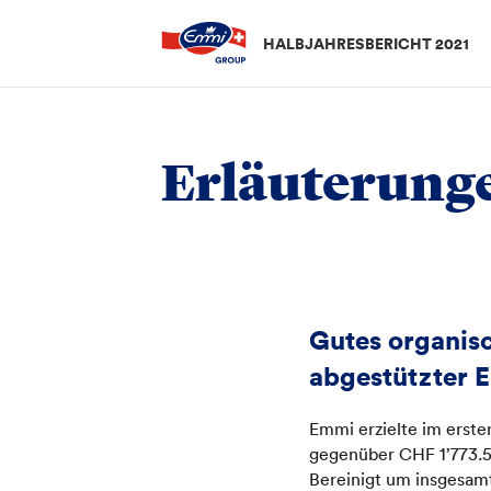
HALBJAHRESBERICHT 2021
Halbjahresergebnis
/
Erläuterungen zum Halbjahreser
Erläuterung
Gutes organis
abgestützter E
Emmi erzielte im erste
gegenüber CHF 1’773.5 
Bereinigt um insgesamt