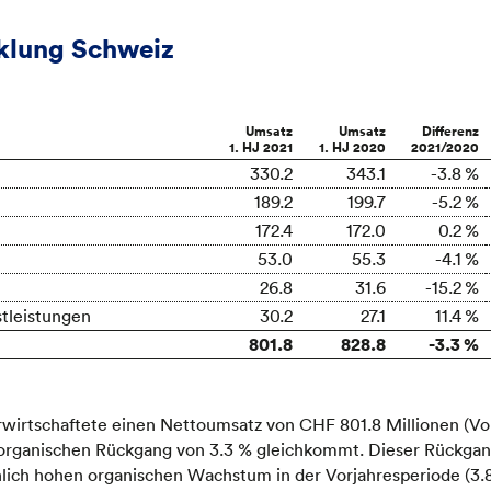
klung Schweiz
Umsatz
Umsatz
Differenz
1. HJ 2021
1. HJ 2020
2021/2020
330.2
343.1
-3.8 %
189.2
199.7
-5.2 %
172.4
172.0
0.2 %
53.0
55.3
-4.1 %
26.8
31.6
-15.2 %
tleistungen
30.2
27.1
11.4 %
801.8
828.8
-3.3 %
rwirtschaftete einen Nettoumsatz von CHF 801.8 Millionen (Vo
organischen Rückgang von 3.3 % gleichkommt. Dieser Rückgang
ich hohen organischen Wachstum in der Vorjahresperiode (3.8 