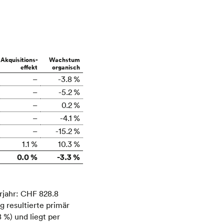
Akquisitions-
Wachstum
effekt
organisch
–
-3.8 %
–
-5.2 %
–
0.2 %
–
-4.1 %
–
-15.2 %
1.1 %
10.3 %
0.0 %
-3.3 %
rjahr: CHF 828.8
 resultierte primär
%) und liegt per