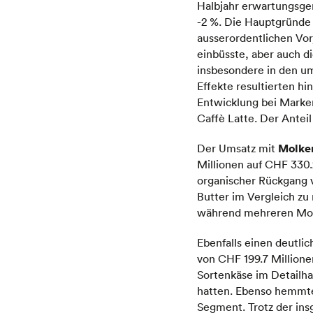
Halbjahr erwartungsgem
-2 %. Die Hauptgründe
ausserordentlichen Vo
einbüsste, aber auch d
insbesondere in den u
Effekte resultierten h
Entwicklung bei Marke
Caffè Latte. Der Antei
Molke
Der Umsatz mit
Millionen auf CHF 330.2
organischer Rückgang 
Butter im Vergleich zu
während mehreren Mona
Ebenfalls einen deutl
von CHF 199.7 Millionen
Sortenkäse im Detailh
hatten. Ebenso hemmte
Segment. Trotz der ins