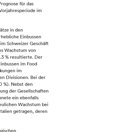
Prognose für das
 Vorjahresperiode im
ätze in den
erhebliche Einbussen
 im Schweizer Geschäft
ches Wachstum von
.3 % resultierte. Der
Einbussen im Food
nkungen im
en Divisionen. Bei der
.0 %). Nebst den
ung der Gesellschaften
hnete ein ebenfalls
reulichen Wachstum bei
talien getragen, deren
egischen