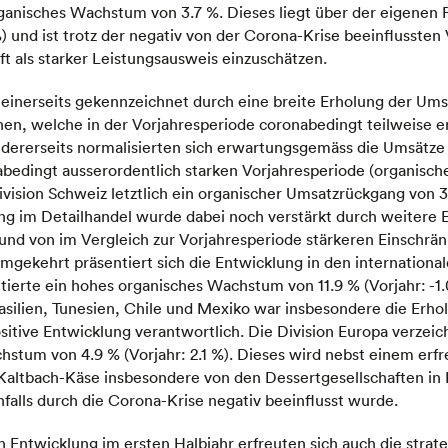
organisches Wachstum von 3.7 %. Dieses liegt über der eigenen 
) und ist trotz der negativ von der Corona-Krise beeinflussten
ft als starker Leistungsausweis einzuschätzen.
 einerseits gekennzeichnet durch eine breite Erholung der Ums
onen, welche in der Vorjahresperiode coronabedingt teilweise 
ndererseits normalisierten sich erwartungsgemäss die Umsätze
abedingt ausserordentlich starken Vorjahresperiode (organis
Division Schweiz letztlich ein organischer Umsatzrückgang von 3
ng im Detailhandel wurde dabei noch verstärkt durch weitere 
und von im Vergleich zur Vorjahresperiode stärkeren Einschrä
gekehrt präsentiert sich die Entwicklung in den international
ltierte ein hohes organisches Wachstum von 11.9 % (Vorjahr: -1
ilien, Tunesien, Chile und Mexiko war insbesondere die Erhol
sitive Entwicklung verantwortlich. Die Division Europa verzeic
stum von 4.9 % (Vorjahr: 2.1 %). Dieses wird nebst einem erf
altbach-Käse insbesondere von den Dessertgesellschaften in I
falls durch die Corona-Krise negativ beeinflusst wurde.
n Entwicklung im ersten Halbjahr erfreuten sich auch die strat