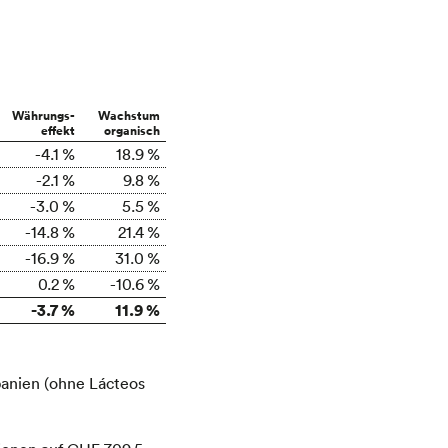
Währungs-
Wachstum
effekt
organisch
-4.1 %
18.9 %
-2.1 %
9.8 %
-3.0 %
5.5 %
-14.8 %
21.4 %
-16.9 %
31.0 %
0.2 %
-10.6 %
-3.7 %
11.9 %
panien (ohne Lácteos