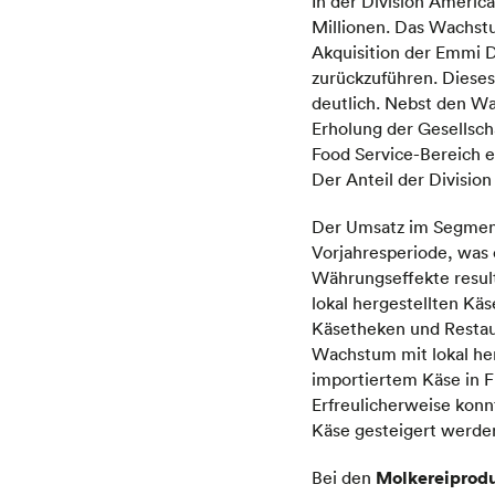
In der Division Americ
Millionen. Das Wachstu
Akquisition der Emmi 
zurückzuführen. Dieses
deutlich. Nebst den W
Erholung der Gesellsc
Food Service-Bereich e
Der Anteil der Divisio
Der Umsatz im Segme
Vorjahresperiode, was 
Währungseffekte result
lokal hergestellten Kä
Käsetheken und Restaur
Wachstum mit lokal he
importiertem Käse in 
Erfreulicherweise konn
Käse gesteigert werde
Molkereiprod
Bei den