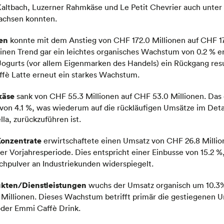
Kaltbach, Luzerner Rahmkäse und Le Petit Chevrier auch unter
achsen konnten.
en
konnte mit dem Anstieg von CHF 172.0 Millionen auf CHF 17
nen Trend gar ein leichtes organisches Wachstum von 0.2 % e
ogurts (vor allem Eigenmarken des Handels) ein Rückgang resu
fè Latte erneut ein starkes Wachstum.
käse
sank von CHF 55.3 Millionen auf CHF 53.0 Millionen. Das
on 4.1 %, was wiederum auf die rückläufigen Umsätze im Deta
la, zurückzuführen ist.
Konzentrate
erwirtschaftete einen Umsatz von CHF 26.8 Milli
er Vorjahresperiode. Dies entspricht einer Einbusse von 15.2 %
hpulver an Industriekunden widerspiegelt.
kten/Dienstleistungen
wuchs der Umsatz organisch um 10.3%
 Millionen. Dieses Wachstum betrifft primär die gestiegenen 
oder Emmi Caffè Drink.