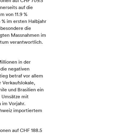
lionen auf CHF 709.5
erseits auf die
um von 11.9 %
6 % im ersten Halbjahr
sbesondere die
ingten Massnahmen im
stum verantwortlich.
llionen in der
 die negativen
ieg betraf vor allem
r Verkaufslokale,
le und Brasilien ein
e Umsätze mit
 im Vorjahr.
chweiz importiertem
ionen auf CHF 188.5