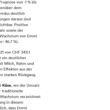
rognose von -1 % bis
egenüber dem
emäss deutlich
ungen daraus sind
chtbar. Positive
ahr sowie der
en Wachstum von Emmi
r: 46.7 %).
021 von CHF 343.1
 ein deutlicher
mit Milch, Rahm und
n Effekten aus der
n starken Rückgang.
Käse
nt
, wo der Umsatz
 traditionelle
s Wachstum verzeichnet
ung in diesem
lich, dass Emmi