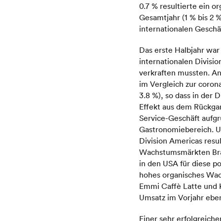
0.7 % resultierte ein 
Gesamtjahr (1 % bis 2 %
internationalen Geschä
Das erste Halbjahr war
internationalen Divisi
verkraften mussten. A
im Vergleich zur coron
3.8 %), so dass in der 
Effekt aus dem Rückga
Service-Geschäft aufgr
Gastronomiebereich. Um
Division Americas resu
Wachstumsmärkten Bras
in den USA für diese po
hohes organisches Wach
Emmi Caffè Latte und K
Umsatz im Vorjahr eben
Einer sehr erfolgreiche