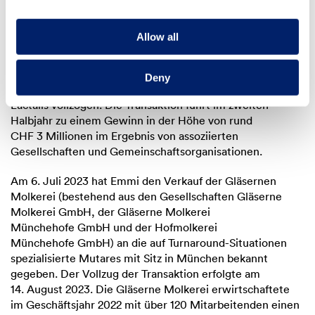
Ereignisse nach dem Bilanzstichtag
Allow all
Am 3. Juli 2023 hat Emmi den Verkauf ihrer
Minderheitsbeteiligung von 25 % an der italienischen
Deny
Ambrosi S.p.A. an den französischen Milchverarbeiter
Lactalis vollzogen. Die Transaktion führt im zweiten
Halbjahr zu einem Gewinn in der Höhe von rund
CHF 3 Millionen im Ergebnis von assoziierten
Gesellschaften und Gemeinschaftsorganisationen.
Am 6. Juli 2023 hat Emmi den Verkauf der Gläsernen
Molkerei (bestehend aus den Gesellschaften Gläserne
Molkerei GmbH, der Gläserne Molkerei
Münchehofe GmbH und der Hofmolkerei
Münchehofe GmbH) an die auf Turnaround-Situationen
spezialisierte Mutares mit Sitz in München bekannt
gegeben. Der Vollzug der Transaktion erfolgte am
14. August 2023. Die Gläserne Molkerei erwirtschaftete
im Geschäftsjahr 2022 mit über 120 Mitarbeitenden einen