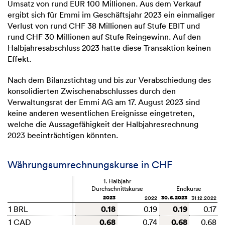
Umsatz von rund EUR 100 Millionen. Aus dem Verkauf
ergibt sich für Emmi im Geschäftsjahr 2023 ein einmaliger
Verlust von rund CHF 38 Millionen auf Stufe EBIT und
rund CHF 30 Millionen auf Stufe Reingewinn. Auf den
Halbjahresabschluss 2023 hatte diese Transaktion keinen
Effekt.
Nach dem Bilanzstichtag und bis zur Verabschiedung des
konsolidierten Zwischenabschlusses durch den
Verwaltungsrat der Emmi AG am 17. August 2023 sind
keine anderen wesentlichen Ereignisse eingetreten,
welche die Aussagefähigkeit der Halbjahresrechnung
2023 beeinträchtigen könnten.
Währungsumrechnungskurse in CHF
1. Halbjahr
Durchschnittskurse
Endkurse
2023
30.6.2023
2022
31.12.2022
0.18
0.19
1 BRL
1 BRL
0.19
0.17
0.68
0.68
1 CAD
1 CAD
0.74
0.68