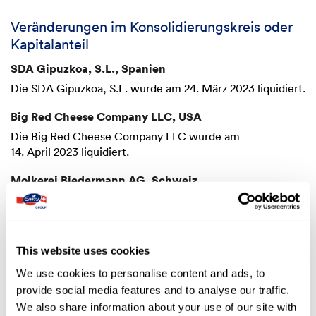
Veränderungen im Konsolidierungskreis oder
Kapitalanteil
SDA Gipuzkoa, S.L., Spanien
Die SDA Gipuzkoa, S.L. wurde am 24. März 2023 liquidiert.
Big Red Cheese Company LLC, USA
Die Big Red Cheese Company LLC wurde am
14. April 2023 liquidiert.
Molkerei Biedermann AG, Schweiz
Die Molkerei Biedermann AG wurde am 2. Juni 2023 mit
der Emmi Schweiz AG fusioniert.
Comalca 2000, S.A. de C.V. und Comalca Gourmet,
This website uses cookies
S.A. de C.V., Mexiko
We use cookies to personalise content and ads, to
Am 7. Juni 2023 hat die Mexideli 2000 Holding S.A. de
provide social media features and to analyse our traffic.
C.V., an der Emmi 51 % der Anteile hält, ihre Beteiligungen
We also share information about your use of our site with
an der Comalca 2000, S.A. de C.V. und der Comalca